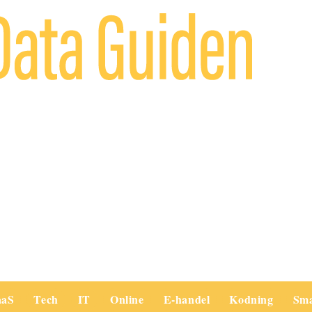
aaS
Tech
IT
Online
E-handel
Kodning
Sm