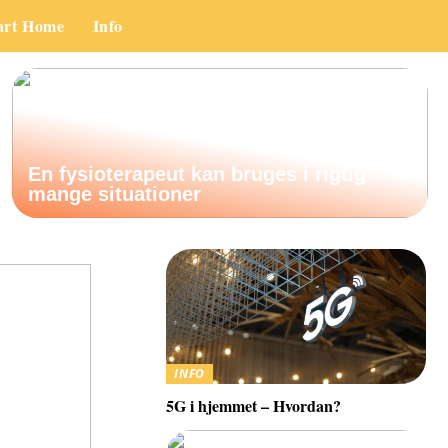
art Home
Info
En fysioterapeut kan bruges i rigtig
mange situationer
INFO
5G i hjemmet – Hvordan?