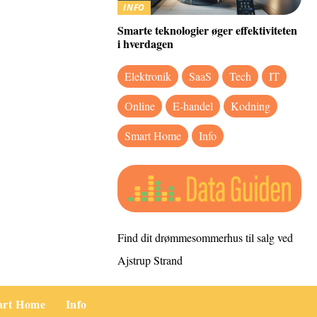
INFO
Smarte teknologier øger effektiviteten
i hverdagen
Elektronik
SaaS
Tech
IT
Online
E-handel
Kodning
Smart Home
Info
Find dit drømmesommerhus til salg ved
Ajstrup Strand
art Home
Info