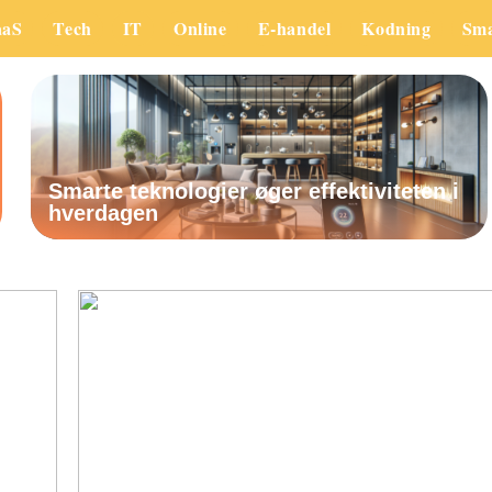
aaS
Tech
IT
Online
E-handel
Kodning
Sm
Smarte teknologier øger effektiviteten i
hverdagen