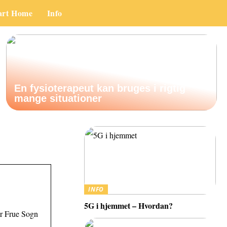
art Home
Info
En fysioterapeut kan bruges i rigtig
mange situationer
INFO
5G i hjemmet – Hvordan?
or Frue Sogn