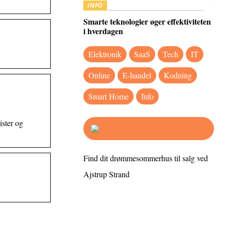
INFO
Smarte teknologier øger effektiviteten
i hverdagen
Elektronik
SaaS
Tech
IT
Online
E-handel
Kodning
Smart Home
Info
ister og
Find dit drømmesommerhus til salg ved
Ajstrup Strand