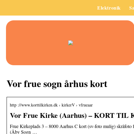
Elektronik
S
Vor frue sogn århus kort
http ://www.korttilkirken.dk › kirkerV › vfrueaar
Vor Frue Kirke (Aarhus) – KORT TIL
Frue Kirkeplads 3 – 8000 Aarhus C kort (sv-foto mulig) skråfoto
(Åby Sogn …