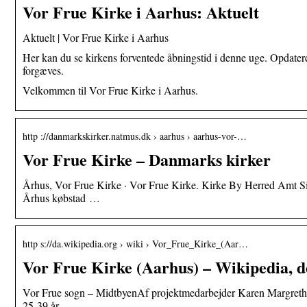
Vor Frue Kirke i Aarhus: Aktuelt
Aktuelt | Vor Frue Kirke i Aarhus
Her kan du se kirkens forventede åbningstid i denne uge. Opdatere
forgæves.
Velkommen til Vor Frue Kirke i Aarhus.
http ://danmarkskirker.natmus.dk › aarhus › aarhus-vor-…
Vor Frue Kirke – Danmarks kirker
Århus, Vor Frue Kirke · Vor Frue Kirke. Kirke By Herred Amt Si
Århus købstad …
http s://da.wikipedia.org › wiki › Vor_Frue_Kirke_(Aar…
Vor Frue Kirke (Aarhus) – Wikipedia, d
Vor Frue sogn – MidtbyenAf projektmedarbejder Karen Margrethe 
25-39 år.