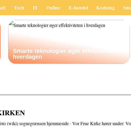
aaS
Tech
IT
Online
E-handel
Kodning
Sm
Smarte teknologier øger effektiviteten i
hverdagen
 KIRKEN
 foto (wiki) sognegrænsen hjemmeside · Vor Frue Kirke hører under: V