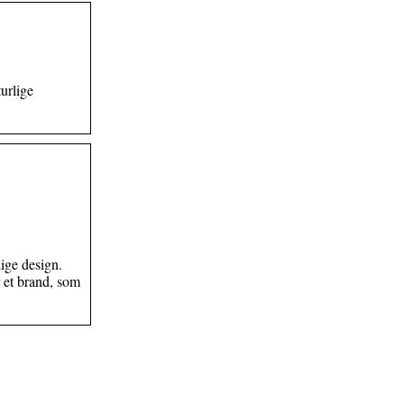
turlige
ige design.
r et brand, som