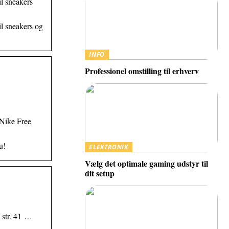
il sneakers
il sneakers og
INFO
Professionel omstilling til erhverv
 Nike Free
u!
ELEKTRONIK
Vælg det optimale gaming udstyr til
dit setup
, str. 41 …