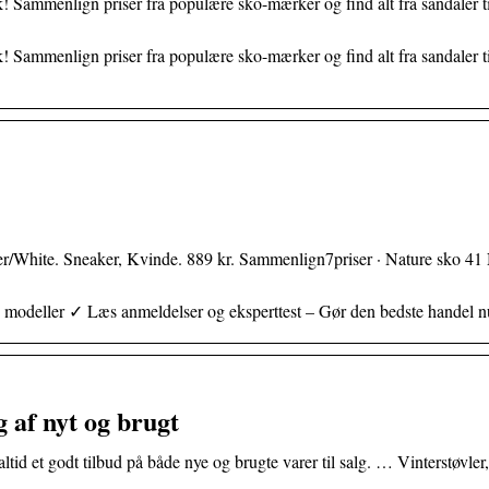
! Sammenlign priser fra populære sko-mærker og find alt fra sandaler t
! Sammenlign priser fra populære sko-mærker og find alt fra sandaler t
er/White. Sneaker, Kvinde. 889 kr. Sammenlign7priser · Nature sko 41
modeller ✓ Læs anmeldelser og eksperttest – Gør den bedste handel n
 af nyt og brugt
ltid et godt tilbud på både nye og brugte varer til salg. … Vinterstøvler