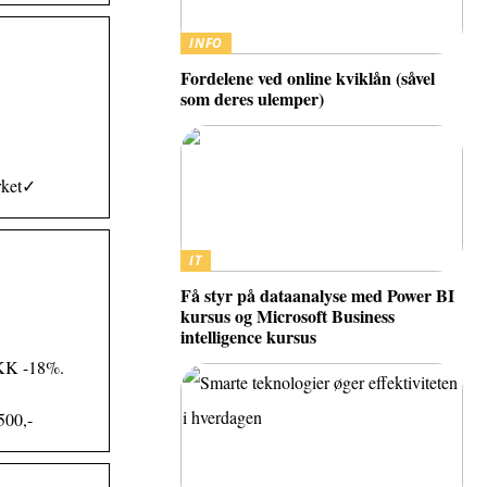
INFO
Fordelene ved online kviklån (såvel
som deres ulemper)
ærket✓
IT
Få styr på dataanalyse med Power BI
kursus og Microsoft Business
intelligence kursus
DKK -18%.
500,-