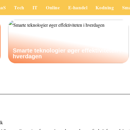
aaS
Tech
IT
Online
E-handel
Kodning
Sm
Smarte teknologier øger effektiviteten i
hverdagen
dk