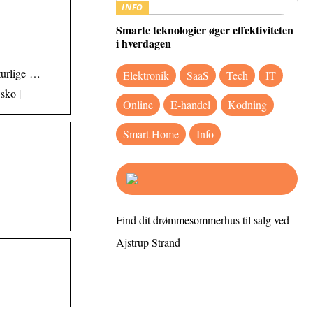
INFO
Smarte teknologier øger effektiviteten
i hverdagen
aturlige …
Elektronik
SaaS
Tech
IT
sko |
Online
E-handel
Kodning
Smart Home
Info
Find dit drømmesommerhus til salg ved
Ajstrup Strand