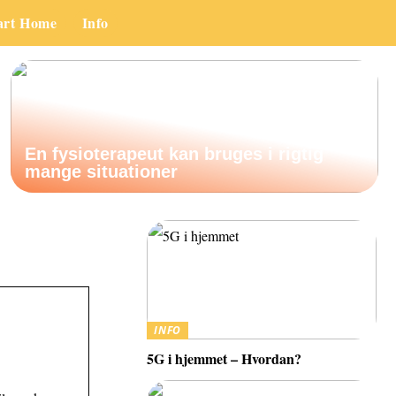
art Home
Info
En fysioterapeut kan bruges i rigtig
mange situationer
INFO
5G i hjemmet – Hvordan?