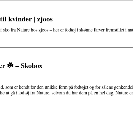
l kvinder | zjoos
sko fra Nature hos zjoos – her er fodtøj i skønne farver fremstillet i na
er ☘️ – Skobox
, som er kendt for den unikke form på fodtøjet og for sålens genkendel
lse at gå i fodtøj fra Nature, selvom du har dem på en hel dag. Nature e