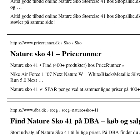
Altid gode tilbud online Nature Sko Størrelse 41 hos Shopalike.dk
og …
Altid gode tilbud online Nature Sko Størrelse 41 hos Shopalike.dk
støvler på samme side!
http s://www.pricerunner.dk › Sko › Sko
Nature sko 41 – Pricerunner
Nature sko 41 • Find (400+ produkter) hos PriceRunner »
Nike Air Force 1 ’07 Next Nature W – White/Black/Metallic Silv
Run 5.0 Next …
Nature sko 41 ✓ SPAR penge ved at sammenligne priser på 400+ 
http s://www.dba.dk › soeg › soeg=nature+sko+41
Find Nature Sko 41 på DBA – køb og salg
Stort udvalg af Nature Sko 41 til billige priser. På DBA finder du a