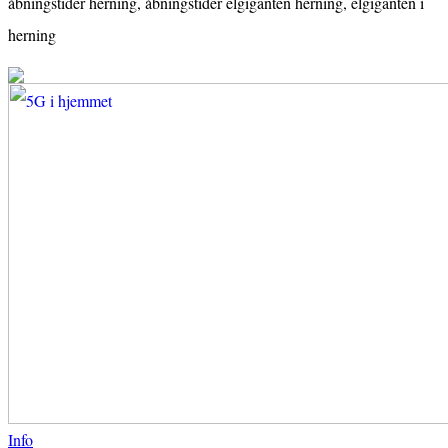
åbningstider herning, åbningstider elgiganten herning, elgiganten i
herning
Info