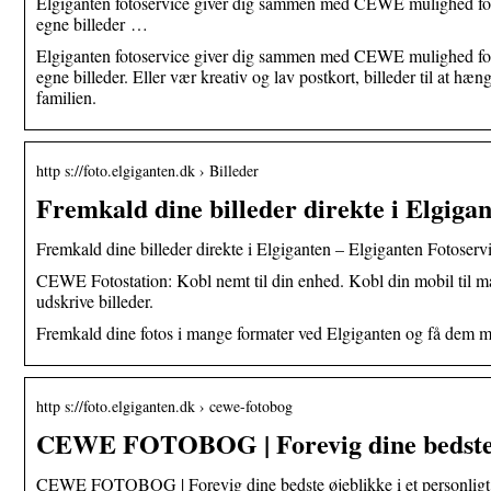
Elgiganten fotoservice giver dig sammen med CEWE mulighed for a
egne billeder …
Elgiganten fotoservice giver dig sammen med CEWE mulighed for a
egne billeder. Eller vær kreativ og lav postkort, billeder til at hæ
familien.
http s://foto.elgiganten.dk › Billeder
Fremkald dine billeder direkte i Elgiga
Fremkald dine billeder direkte i Elgiganten – Elgiganten Fotoserv
CEWE Fotostation: Kobl nemt til din enhed. Kobl din mobil til mas
udskrive billeder.
Fremkald dine fotos i mange formater ved Elgiganten og få dem me
http s://foto.elgiganten.dk › cewe-fotobog
CEWE FOTOBOG | Forevig dine bedste ø
CEWE FOTOBOG | Forevig dine bedste øjeblikke i et personligt 