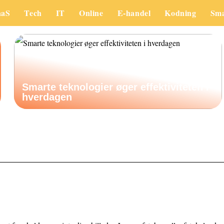
aaS
Tech
IT
Online
E-handel
Kodning
Sm
Smarte teknologier øger effektiviteten i
hverdagen