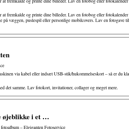
t fremkalde og printe dine billeder. Lav en fotobog eller fotokalende
t fremkalde og printe dine billeder. Lav en fotobog eller fotokalende
nge på væggen, puslespil eller personlige mobilcovers. Lav en fotogave til 
nten
ice
kinen via kabel eller indsæt USB-stik/hukommelseskort – så er du klar 
d det samme. Lav fotokort, invitationer, collager og meget mere.
jeblikke i et …
fotoalbum – Elgiganten Fotoservice