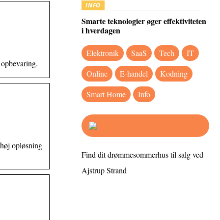
INFO
Smarte teknologier øger effektiviteten
i hverdagen
Elektronik
SaaS
Tech
IT
 opbevaring.
Online
E-handel
Kodning
Smart Home
Info
 høj opløsning
Find dit drømmesommerhus til salg ved
Ajstrup Strand