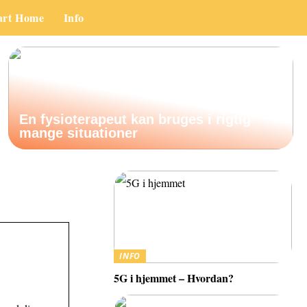
art Home
Info
En fysioterapeut kan bruges i rigtig
mange situationer
INFO
5G i hjemmet – Hvordan?